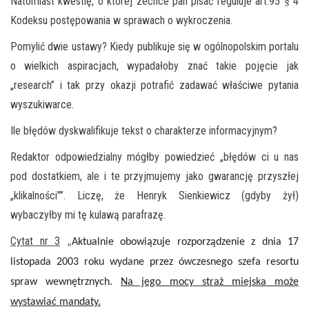
Natomiast kwestię, o której zechce pan pisać reguluje art.95
4
§
Kodeksu postępowania w sprawach o wykroczenia.
Pomylić dwie ustawy? Kiedy publikuje się w ogólnopolskim portalu
o wielkich aspiracjach, wypadałoby znać takie pojęcie jak
„research” i tak przy okazji potrafić zadawać właściwe pytania
wyszukiwarce.
Ile błędów dyskwalifikuje tekst o charakterze informacyjnym?
Redaktor odpowiedzialny mógłby powiedzieć „błędów ci u nas
pod dostatkiem, ale i te przyjmujemy jako gwarancję przyszłej
„klikalności””. Liczę, że Henryk Sienkiewicz (gdyby żył)
wybaczyłby mi tę kulawą parafrazę.
Cytat nr 3
„
Aktualnie obowiązuje rozporządzenie z dnia 17
listopada 2003 roku wydane przez ówczesnego szefa resortu
spraw wewnętrznych.
Na jego mocy straż miejska może
wystawiać mandaty.