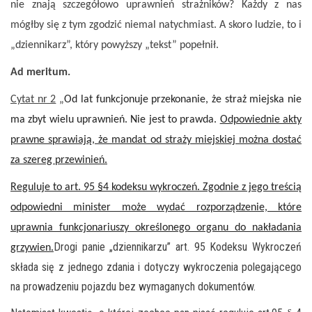
nie znają szczegółowo uprawnień strażników? Każdy z nas
mógłby się z tym zgodzić niemal natychmiast. A skoro ludzie, to i
„dziennikarz”, który powyższy „tekst” popełnił.
Ad meritum.
Cytat nr 2
„
Od lat funkcjonuje przekonanie, że straż miejska nie
ma zbyt wielu uprawnień. Nie jest to prawda.
Odpowiednie akty
prawne sprawiają, że mandat od straży miejskiej można dostać
za szereg przewinień.
Reguluje to art. 95 §4 kodeksu wykroczeń. Zgodnie z jego treścią
odpowiedni minister może wydać rozporządzenie, które
uprawnia funkcjonariuszy określonego organu do nakładania
Drogi panie „dziennikarzu” art. 95 Kodeksu Wykroczeń
grzywien.
składa się z jednego zdania i dotyczy wykroczenia polegającego
na prowadzeniu pojazdu bez wymaganych dokumentów.