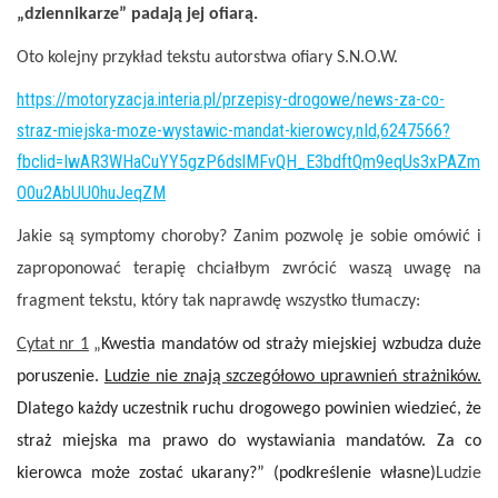
„dziennikarze” padają jej ofiarą.
Oto kolejny przykład tekstu autorstwa ofiary S.N.O.W.
https://motoryzacja.interia.pl/przepisy-drogowe/news-za-co-
straz-miejska-moze-wystawic-mandat-kierowcy,nId,6247566?
fbclid=IwAR3WHaCuYY5gzP6dslMFvQH_E3bdftQm9eqUs3xPAZm
O0u2AbUU0huJeqZM
Jakie są symptomy choroby? Zanim pozwolę je sobie omówić i
zaproponować terapię chciałbym zwrócić waszą uwagę na
fragment tekstu, który tak naprawdę wszystko tłumaczy:
Cytat nr 1
„
Kwestia mandatów od straży miejskiej wzbudza duże
poruszenie.
Ludzie nie znają szczegółowo uprawnień strażników.
Dlatego każdy uczestnik ruchu drogowego powinien wiedzieć, że
straż miejska ma prawo do wystawiania mandatów. Za co
kierowca może zostać ukarany?” (podkreślenie własne)
Ludzie