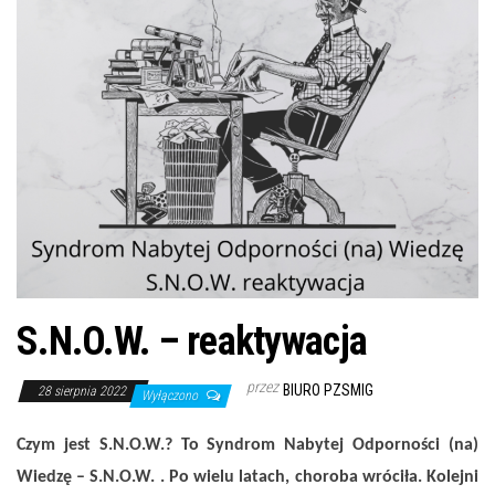
S.N.O.W. – reaktywacja
przez
BIURO PZSMIG
28 sierpnia 2022
Wyłączono
Czym jest S.N.O.W.? To Syndrom Nabytej Odporności (na)
Wiedzę – S.N.O.W. . Po wielu latach, choroba wróciła. Kolejni