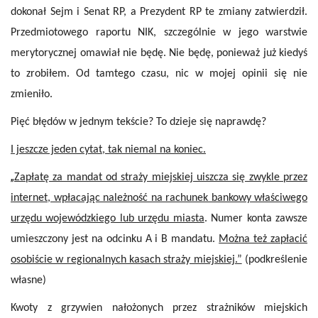
dokonał Sejm i Senat RP, a Prezydent RP te zmiany zatwierdził.
Przedmiotowego raportu NIK, szczególnie w jego warstwie
merytorycznej omawiał nie będę. Nie będę, ponieważ już kiedyś
to zrobiłem. Od tamtego czasu, nic w mojej opinii się nie
zmieniło.
Pięć błędów w jednym tekście? To dzieje się naprawdę?
I jeszcze jeden cytat, tak niemal na koniec.
„
Zapłatę za mandat od straży miejskiej uiszcza się zwykle przez
internet, wpłacając należność na rachunek bankowy właściwego
urzędu wojewódzkiego lub urzędu miasta
. Numer konta zawsze
umieszczony jest na odcinku A i B mandatu.
Można też zapłacić
osobiście w regionalnych kasach straży miejskiej.”
(podkreślenie
własne)
Kwoty z grzywien nałożonych przez strażników miejskich