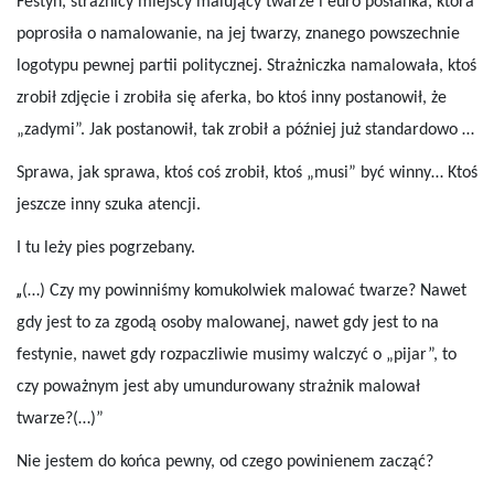
Festyn, strażnicy miejscy malujący twarze i euro posłanka, która
poprosiła o namalowanie, na jej twarzy, znanego powszechnie
logotypu pewnej partii politycznej. Strażniczka namalowała, ktoś
zrobił zdjęcie i zrobiła się aferka, bo ktoś inny postanowił, że
„zadymi”. Jak postanowił, tak zrobił a później już standardowo …
Sprawa, jak sprawa, ktoś coś zrobił, ktoś „musi” być winny… Ktoś
jeszcze inny szuka atencji.
I tu leży pies pogrzebany.
„
(…) Czy my powinniśmy komukolwiek malować twarze? Nawet
gdy jest to za zgodą osoby malowanej, nawet gdy jest to na
festynie, nawet gdy rozpaczliwie musimy walczyć o „pijar”, to
czy poważnym jest aby umundurowany strażnik malował
twarze?(…)”
Nie jestem do końca pewny, od czego powinienem zacząć?