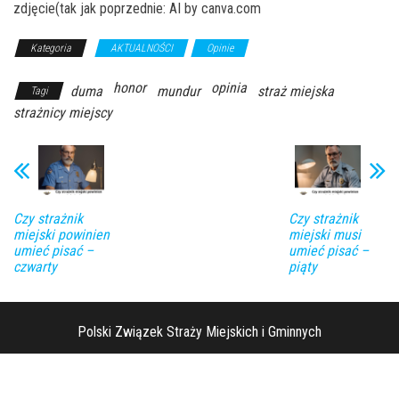
zdjęcie(tak jak poprzednie: AI by canva.com
Kategoria
AKTUALNOŚCI
Opinie
honor
opinia
duma
mundur
straż miejska
Tagi
strażnicy miejscy
Czy strażnik
Czy strażnik
miejski powinien
miejski musi
umieć pisać –
umieć pisać –
czwarty
piąty
Polski Związek Straży Miejskich i Gminnych