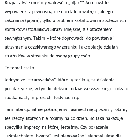
Rozpaczliwie musimy walczyć o „pijar”? Autorowi tej
wypowiedzi z pewnością nie chodziło o walkę o jakiego
zakonnika (pijara), tylko o problem kształtowania społecznych
kontaktów (stosunków) Straży Miejskiej X z otoczeniem
zewnętrznym. Takim – które doprowadzi do powstania i
utrzymania oczekiwanego wizerunku i akceptacje działań
strażników w stosunku do osoby grupy osób…
To temat rzeka.
Jednym ze „strumyczków”, które ją zasilają, są działania
profilaktyczne, w tym kontekście, udział we wszelkiego rodzaju
spotkaniach, imprezach, festynach itp.
Tam intencjonalnie pokazujemy „uśmiechniętą twarz”, robimy
też rzeczy, których nie robimy na co dzień. Bo taka nakazuje
specyfika imprezy, na której jesteśmy. Czy pokazanie
„uśmiechniętej twarzy” jest niepoważne i stanowi ujmę dla