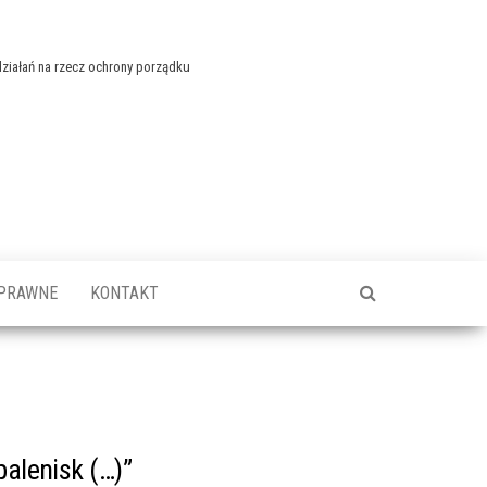
 działań na rzecz ochrony porządku
 PRAWNE
KONTAKT
palenisk (…)”