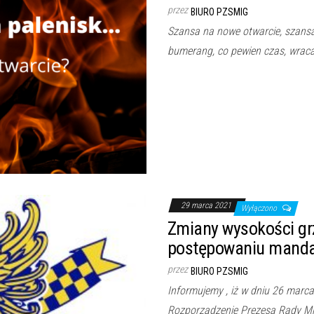
przez
BIURO PZSMIG
Szansa na nowe otwarcie, szansa 
bumerang, co pewien czas, wrac
29 marca 2021
Wyłączono
Zmiany wysokości gr
postępowaniu mand
przez
BIURO PZSMIG
Informujemy , iż w dniu 26 marca
Rozporządzenie Prezesa Rady Mi