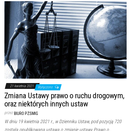
21 kwietnia 2021
Wyłączono
Zmiana Ustawy prawo o ruchu drogowym,
oraz niektórych innych ustaw
przez
BIURO PZSMIG
W dniu 19 kwietnia 2021 r., w Dzienniku Ustaw, pod pozycją 720
została opublikowana ustawa o zmianie ustawy Prawo o…